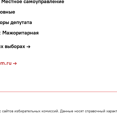
Местное самоуправление
овные
оры депутата
:
Мажоритарная
их выборах →
om.ru →
сайтов избирательных комиссий. Данные носят справочный характ