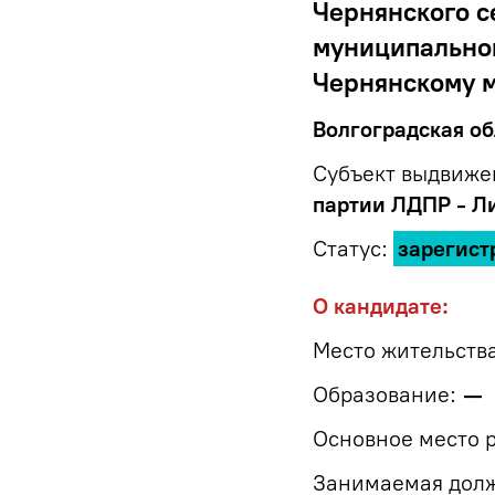
Чернянского с
муниципальног
Чернянскому м
Волгоградская об
Субъект выдвиже
партии ЛДПР - Л
Статус:
зарегист
О кандидате:
Место жительства
Образование:
—
Основное место 
Занимаемая должн