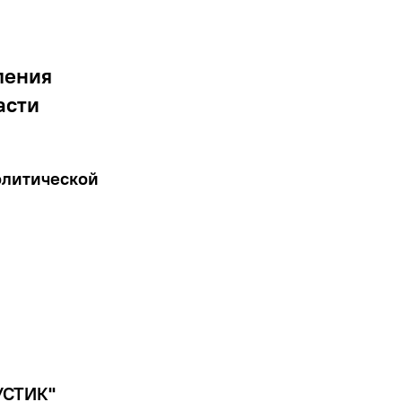
ления
асти
олитической
УСТИК"