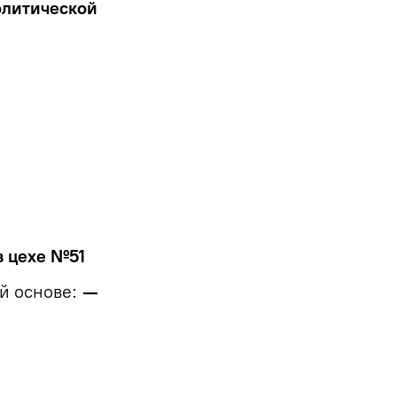
олитической
в цехе №51
й основе:
—