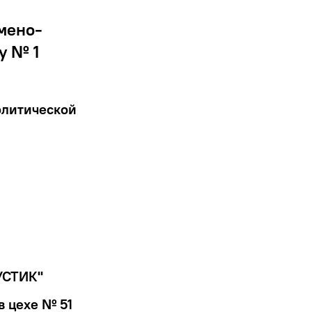
мено-
у № 1
олитической
УСТИК"
в цехе № 51