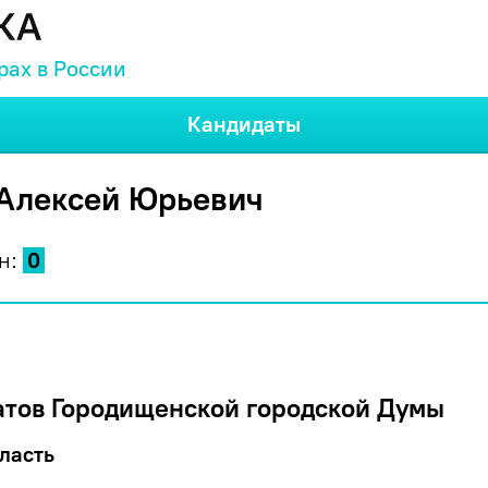
рах в России
Кандидаты
Алексей Юрьевич
н:
0
атов Городищенской городской Думы
ласть