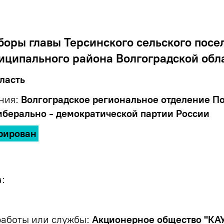
оры главы Терсинского сельского посе
иципального района Волгоградской обл
ласть
ния:
Волгоградское региональное отделение П
иберально - демократической партии России
рирован
:
работы или службы:
Акционерное общество "КА