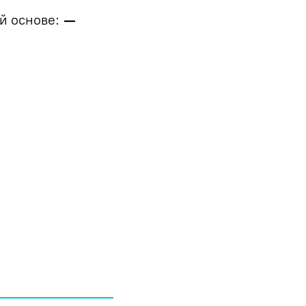
й основе:
—