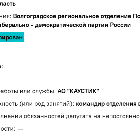
ласть
ния:
Волгоградское региональное отделение П
иберально - демократической партии России
рирован
:
работы или службы:
АО "КАУСТИК"
ость (или род занятий):
командир отделения в
лнении обязанностей депутата на непостоянно
ости:
—