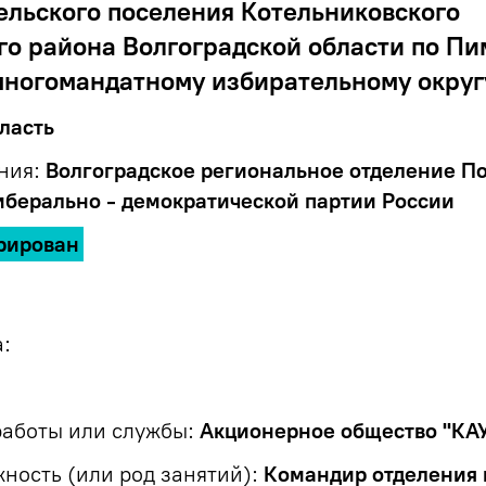
ельского поселения Котельниковского
о района Волгоградской области по Пи
ногомандатному избирательному округ
ласть
ния:
Волгоградское региональное отделение П
иберально - демократической партии России
рирован
:
работы или службы:
Акционерное общество "КА
ость (или род занятий):
Командир отделения 