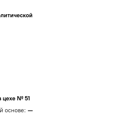
олитической
 цехе № 51
й основе:
—