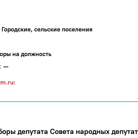
Городские, сельские поселения
оры на должность
:
—
om.ru:
оры депутата Совета народных депута