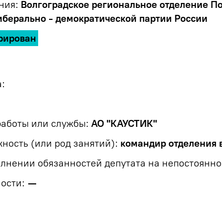
ния:
Волгоградское региональное отделение П
иберально - демократической партии России
рирован
:
работы или службы:
АО "КАУСТИК"
ость (или род занятий):
командир отделения 
лнении обязанностей депутата на непостоянно
ости:
—